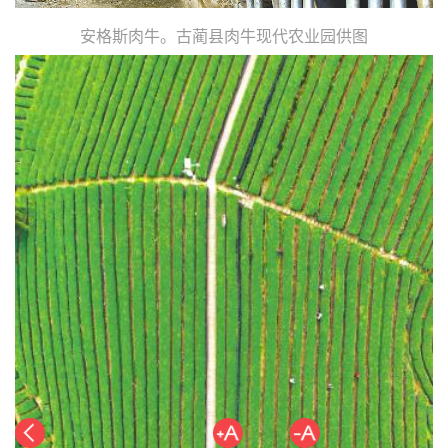
安格斯肉牛。古蔺县肉牛现代农业园供图